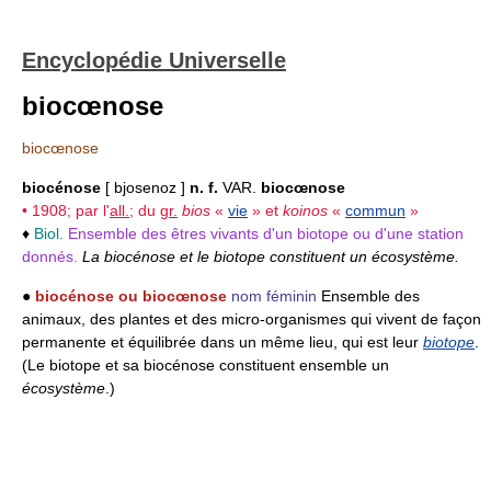
Encyclopédie Universelle
biocœnose
biocœnose
biocénose
[ bjosenoz ]
n. f.
VAR.
biocœnose
• 1908; par l'
all.
; du
gr.
bios
«
vie
» et
koinos
«
commun
»
♦
Biol.
Ensemble des êtres vivants d'un biotope ou d'une station
donnés.
La biocénose et le biotope constituent un écosystème.
●
biocénose ou biocœnose
nom féminin
Ensemble des
animaux, des plantes et des micro-organismes qui vivent de façon
permanente et équilibrée dans un même lieu, qui est leur
biotope
.
(Le biotope et sa biocénose constituent ensemble un
écosystème
.)