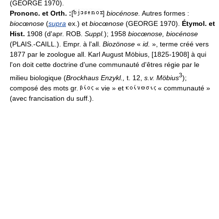
(GEORGE 1970).
Prononc. et Orth. :
[
]
biocénose.
Autres formes :
biocœnose
(
supra
ex.) et
biocœnose
(GEORGE 1970).
Étymol. et
Hist.
1908 (d'apr. ROB.
Suppl.
); 1958
biocœnose, biocénose
(PLAIS.-CAILL.). Empr. à l'all.
Biozönose
«
id.
», terme créé vers
1877 par le zoologue all. Karl August Möbius, [1825-1908] à qui
l'on doit cette doctrine d'une communauté d'êtres régie par le
3
milieu biologique (
Brockhaus Enzykl.,
t. 12,
s.v. Möbius
);
composé des mots gr.
« vie » et
« communauté »
(avec francisation du suff.).