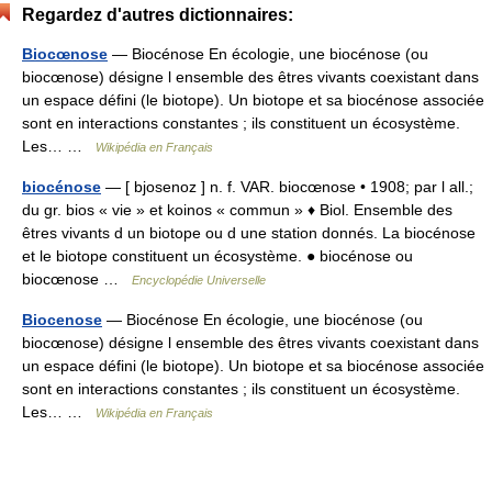
Regardez d'autres dictionnaires:
Biocœnose
— Biocénose En écologie, une biocénose (ou
biocœnose) désigne l ensemble des êtres vivants coexistant dans
un espace défini (le biotope). Un biotope et sa biocénose associée
sont en interactions constantes ; ils constituent un écosystème.
Les… …
Wikipédia en Français
biocénose
— [ bjosenoz ] n. f. VAR. biocœnose • 1908; par l all.;
du gr. bios « vie » et koinos « commun » ♦ Biol. Ensemble des
êtres vivants d un biotope ou d une station donnés. La biocénose
et le biotope constituent un écosystème. ● biocénose ou
biocœnose …
Encyclopédie Universelle
Biocenose
— Biocénose En écologie, une biocénose (ou
biocœnose) désigne l ensemble des êtres vivants coexistant dans
un espace défini (le biotope). Un biotope et sa biocénose associée
sont en interactions constantes ; ils constituent un écosystème.
Les… …
Wikipédia en Français