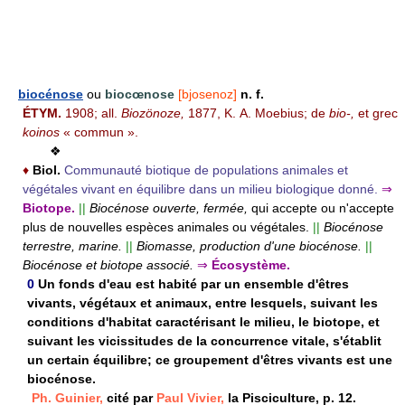
biocénose
ou
biocœnose
[bjosenoz]
n. f.
ÉTYM.
1908; all.
Biozönoze,
1877, K. A. Moebius; de
bio-,
et grec
koinos
« commun ».
❖
♦
Biol.
Communauté biotique de populations animales et
végétales vivant en équilibre dans un milieu biologique donné.
⇒
Biotope.
||
Biocénose ouverte, fermée,
qui accepte ou n'accepte
plus de nouvelles espèces animales ou végétales.
||
Biocénose
terrestre, marine.
||
Biomasse, production d'une biocénose.
||
Biocénose et biotope associé.
⇒
Écosystème.
0
Un fonds d'eau est habité par un ensemble d'êtres
vivants, végétaux et animaux, entre lesquels, suivant les
conditions d'habitat caractérisant le milieu, le biotope, et
suivant les vicissitudes de la concurrence vitale, s'établit
un certain équilibre; ce groupement d'êtres vivants est une
biocénose.
Ph. Guinier,
cité par
Paul Vivier,
la Pisciculture, p. 12.