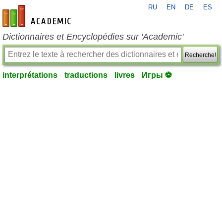
RU
EN
DE
ES
fr-academic.com
Dictionnaires et Encyclopédies sur 'Academic'
Recherche!
interprétations
traductions
livres
Игры ⚽