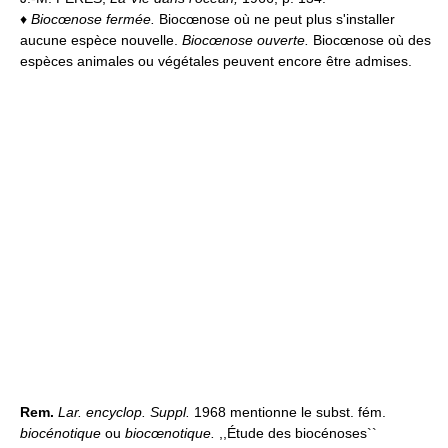
♦
Biocœnose fermée.
Biocœnose où ne peut plus s'installer
aucune espèce nouvelle.
Biocœnose ouverte.
Biocœnose où des
espèces animales ou végétales peuvent encore être admises.
Rem.
Lar. encyclop. Suppl.
1968 mentionne le subst. fém.
biocénotique
ou
biocœnotique.
,,Étude des biocénoses``