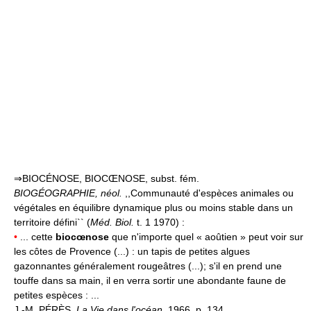
⇒BIOCÉNOSE, BIOCŒNOSE, subst. fém.
BIOGÉOGRAPHIE,
néol.
,,Communauté d'espèces animales ou
végétales en équilibre dynamique plus ou moins stable dans un
territoire défini`` (
Méd. Biol.
t. 1 1970) :
•
... cette
biocœnose
que n'importe quel « aoûtien » peut voir sur
les côtes de Provence (...) : un tapis de petites algues
gazonnantes généralement rougeâtres (...); s'il en prend une
touffe dans sa main, il en verra sortir une abondante faune de
petites espèces : ...
J.-M. PÉRÈS,
La Vie dans l'océan,
1966, p. 134.